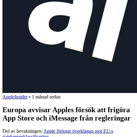
AppleInsider
•
1 månad sedan
Europa avvisar Apples försök att frigöra
App Store och iMessage från regleringar
Del av bevakningen:
Apple förlorar överklagan mot EU:s
gatekeeperklassificering