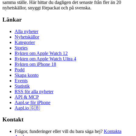
samma ställe. Här hittar du dagligen det senaste från fler än 20
nyhetskällor, snyggt förpackat och på svenska.
Länkar
Alla nyheter
Nyhetskällor
Kategorier
Stories
Rykten om Apple Watch 12
Rykten om Apple Watch Ultra 4
Rykten om iPhone 18
Podd
Skapa konto
Events
Statistik
RSS för alla nyheter
API & MCP
Aapl.se för iPhone
Aapl.io 🇬🇧
Kontakt
Frågor, funderinger eller vill du bara säga hej?
Kontakta