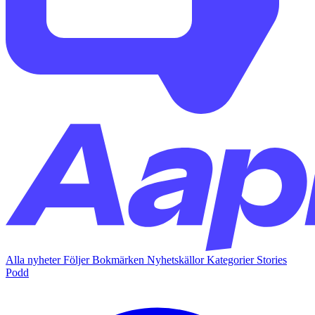
Alla nyheter
Följer
Bokmärken
Nyhetskällor
Kategorier
Stories
Podd