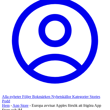
Alla nyheter
Följer
Bokmärken
Nyhetskällor
Kategorier
Stories
Podd
Hem
›
App Store
›
Europa avvisar Apples försök att frigöra App
Store och iM...