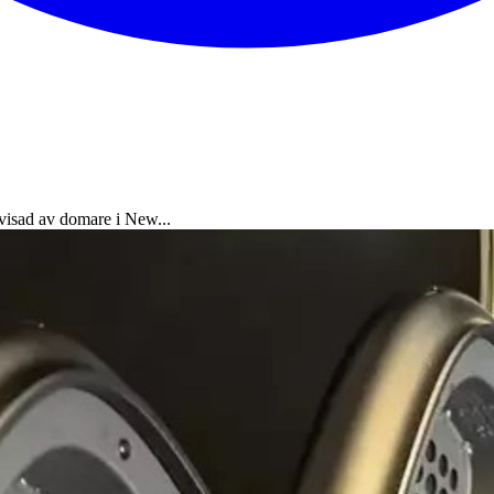
isad av domare i New...