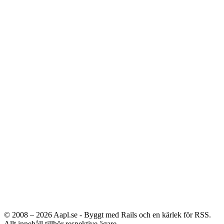
© 2008 – 2026
Aapl.se - Byggt med Rails och en kärlek för RSS.
Allt innehåll tillhör respektive ägare