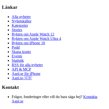
Länkar
Alla nyheter
Nyhetskällor
Kategorier
Stories
Rykten om Apple Watch 12
Rykten om Apple Watch Ultra 4
Rykten om iPhone 18
Podd
Skapa konto
Events
Statistik
RSS för alla nyheter
API & MCP
Aapl.se för iPhone
Aapl.io 🇬🇧
Kontakt
Frågor, funderinger eller vill du bara säga hej?
Kontakta
Aapl.se