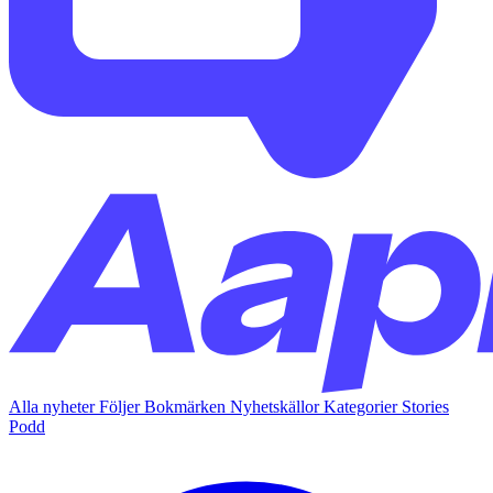
Alla nyheter
Följer
Bokmärken
Nyhetskällor
Kategorier
Stories
Podd