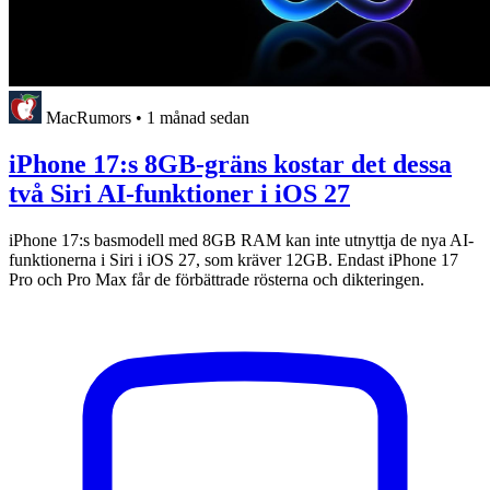
MacRumors
•
1 månad sedan
iPhone 17:s 8GB-gräns kostar det dessa
två Siri AI-funktioner i iOS 27
iPhone 17:s basmodell med 8GB RAM kan inte utnyttja de nya AI-
funktionerna i Siri i iOS 27, som kräver 12GB. Endast iPhone 17
Pro och Pro Max får de förbättrade rösterna och dikteringen.