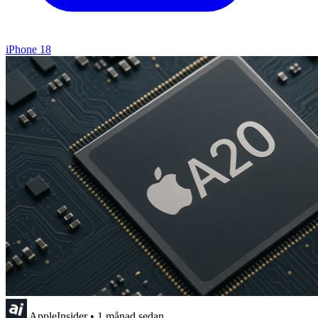
iPhone 18
AppleInsider
•
1 månad sedan