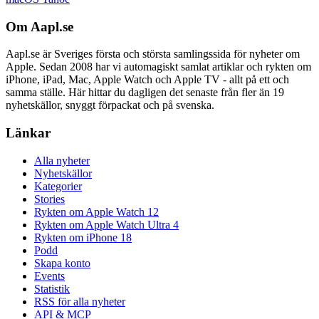
Om Aapl.se
Aapl.se är Sveriges första och största samlingssida för nyheter om
Apple. Sedan 2008 har vi automagiskt samlat artiklar och rykten om
iPhone, iPad, Mac, Apple Watch och Apple TV - allt på ett och
samma ställe. Här hittar du dagligen det senaste från fler än 19
nyhetskällor, snyggt förpackat och på svenska.
Länkar
Alla nyheter
Nyhetskällor
Kategorier
Stories
Rykten om Apple Watch 12
Rykten om Apple Watch Ultra 4
Rykten om iPhone 18
Podd
Skapa konto
Events
Statistik
RSS för alla nyheter
API & MCP