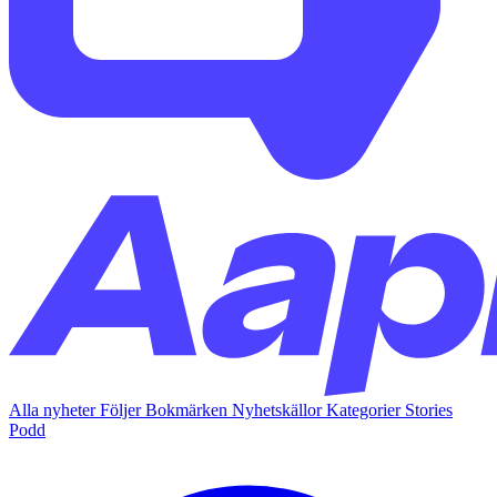
Alla nyheter
Följer
Bokmärken
Nyhetskällor
Kategorier
Stories
Podd