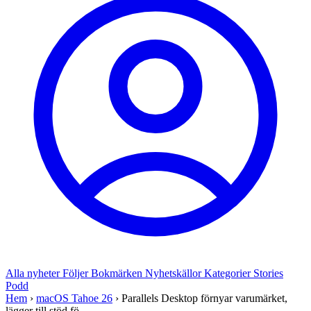
Alla nyheter
Följer
Bokmärken
Nyhetskällor
Kategorier
Stories
Podd
Hem
›
macOS Tahoe 26
›
Parallels Desktop förnyar varumärket,
lägger till stöd fö...