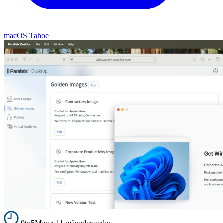
macOS Tahoe
9to5Mac
•
11 månader sedan