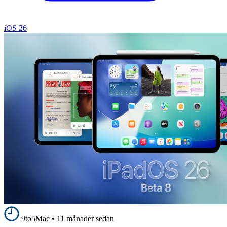
iOS 26
9to5Mac
•
11 månader sedan