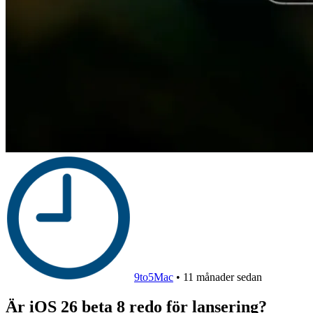
9to5Mac
•
11 månader sedan
Är iOS 26 beta 8 redo för lansering?