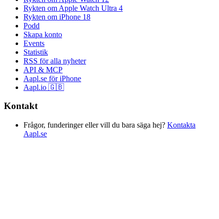
Rykten om Apple Watch Ultra 4
Rykten om iPhone 18
Podd
Skapa konto
Events
Statistik
RSS för alla nyheter
API & MCP
Aapl.se för iPhone
Aapl.io 🇬🇧
Kontakt
Frågor, funderinger eller vill du bara säga hej?
Kontakta
Aapl.se