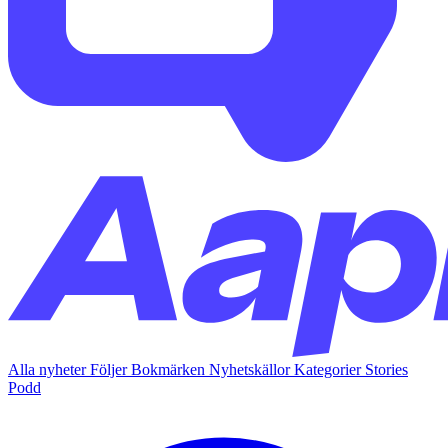
Alla nyheter
Följer
Bokmärken
Nyhetskällor
Kategorier
Stories
Podd