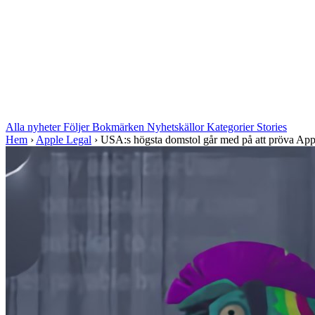
Alla nyheter
Följer
Bokmärken
Nyhetskällor
Kategorier
Stories
Hem
›
Apple Legal
›
USA:s högsta domstol går med på att pröva Appl