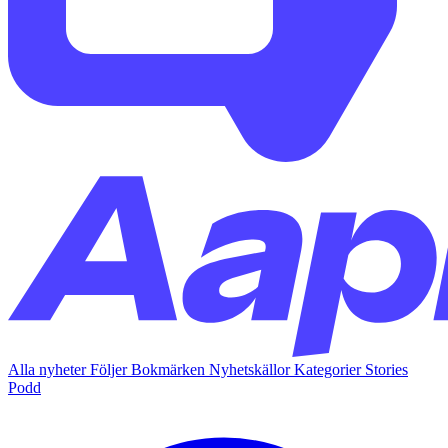
Alla nyheter
Följer
Bokmärken
Nyhetskällor
Kategorier
Stories
Podd