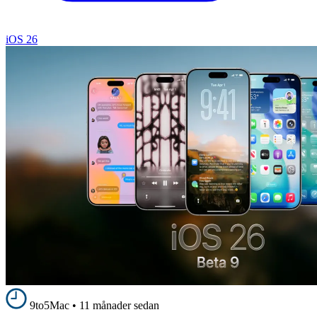
iOS 26
9to5Mac
•
11 månader sedan