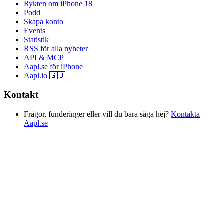
Rykten om iPhone 18
Podd
Skapa konto
Events
Statistik
RSS för alla nyheter
API & MCP
Aapl.se för iPhone
Aapl.io 🇬🇧
Kontakt
Frågor, funderinger eller vill du bara säga hej?
Kontakta
Aapl.se