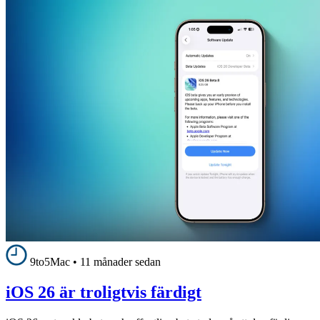
9to5Mac
•
11 månader sedan
iOS 26 är troligtvis färdigt