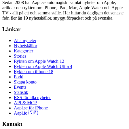
Sedan 2008 har Aapl.se automagiskt samlat nyheter om Apple,
artiklar och rykten om iPhone, iPad, Mac, Apple Watch och Apple
TV - allt på ett och samma ställe. Här hittar du dagligen det senaste
från fler än 19 nyhetskällor, snyggt förpackat och på svenska.
Länkar
Alla nyheter
Nyhetskällor
Kategorier
Stories
Rykten om Apple Watch 12
Rykten om Apple Watch Ultra 4
Rykten om iPhone 18
Podd
Skapa konto
Events
Statistik
RSS för alla nyheter
API & MCP
Aapl.se för iPhone
Aapl.io 🇬🇧
Kontakt