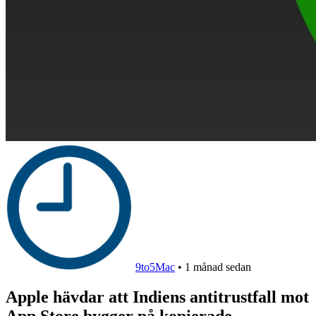
9to5Mac
•
1 månad sedan
Apple hävdar att Indiens antitrustfall mot
App Store bygger på kopierade