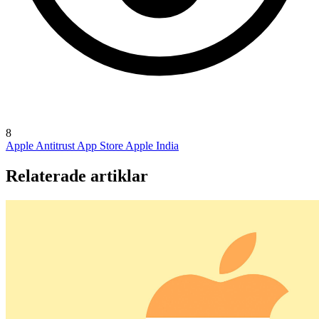
8
Apple Antitrust
App Store
Apple India
Relaterade artiklar