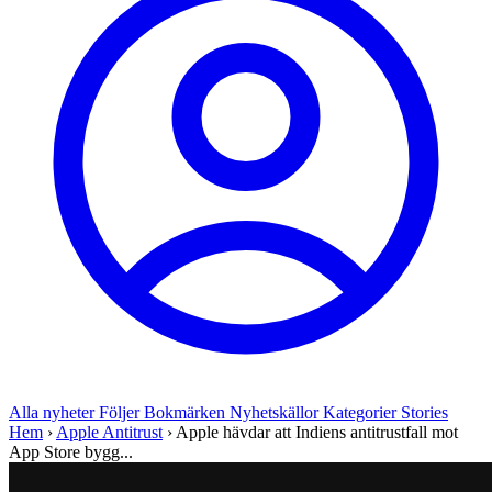
Alla nyheter
Följer
Bokmärken
Nyhetskällor
Kategorier
Stories
Hem
›
Apple Antitrust
›
Apple hävdar att Indiens antitrustfall mot
App Store bygg...