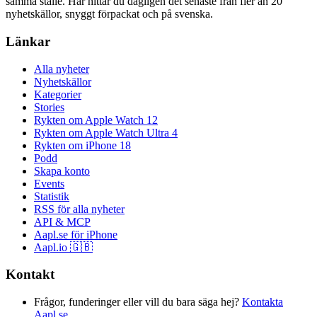
samma ställe. Här hittar du dagligen det senaste från fler än 20
nyhetskällor, snyggt förpackat och på svenska.
Länkar
Alla nyheter
Nyhetskällor
Kategorier
Stories
Rykten om Apple Watch 12
Rykten om Apple Watch Ultra 4
Rykten om iPhone 18
Podd
Skapa konto
Events
Statistik
RSS för alla nyheter
API & MCP
Aapl.se för iPhone
Aapl.io 🇬🇧
Kontakt
Frågor, funderinger eller vill du bara säga hej?
Kontakta
Aapl.se