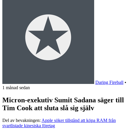
Daring Fireball
•
1 månad sedan
Micron-exekutiv Sumit Sadana säger till
Tim Cook att sluta slå sig själv
Del av bevakningen:
Apple söker tillstånd att köpa RAM från
svartlistade kinesiska företag