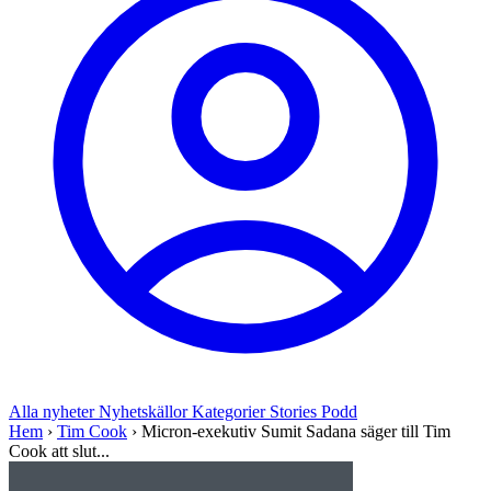
Alla nyheter
Nyhetskällor
Kategorier
Stories
Podd
Hem
›
Tim Cook
›
Micron-exekutiv Sumit Sadana säger till Tim
Cook att slut...