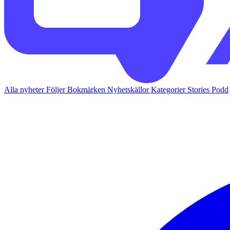
Alla nyheter
Följer
Bokmärken
Nyhetskällor
Kategorier
Stories
Podd