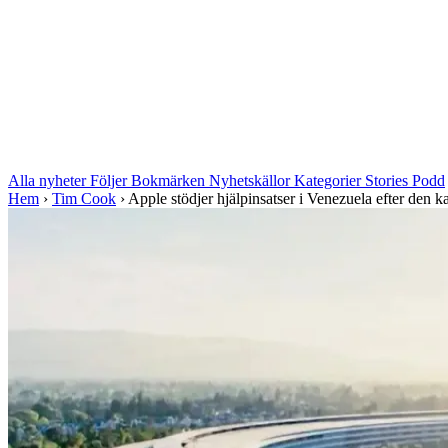
Alla nyheter
Följer
Bokmärken
Nyhetskällor
Kategorier
Stories
Podd
Hem
›
Tim Cook
›
Apple stödjer hjälpinsatser i Venezuela efter den kat