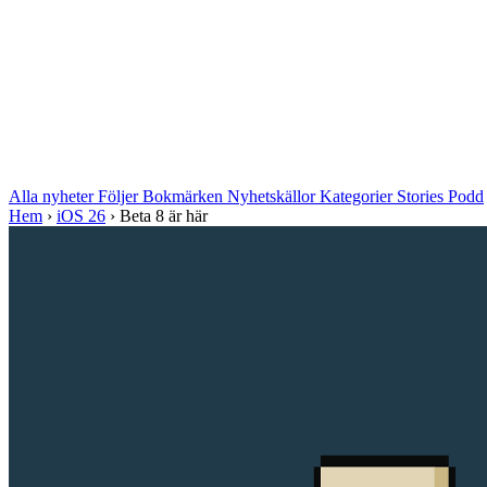
Alla nyheter
Följer
Bokmärken
Nyhetskällor
Kategorier
Stories
Podd
Hem
›
iOS 26
›
Beta 8 är här