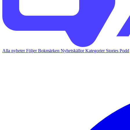
Alla nyheter
Följer
Bokmärken
Nyhetskällor
Kategorier
Stories
Podd