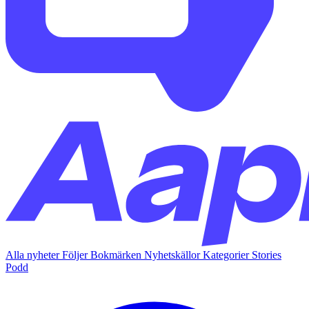
Alla nyheter
Följer
Bokmärken
Nyhetskällor
Kategorier
Stories
Podd