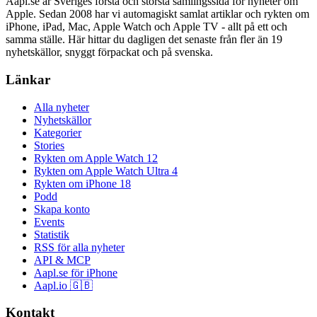
Aapl.se är Sveriges första och största samlingssida för nyheter om
Apple. Sedan 2008 har vi automagiskt samlat artiklar och rykten om
iPhone, iPad, Mac, Apple Watch och Apple TV - allt på ett och
samma ställe. Här hittar du dagligen det senaste från fler än 19
nyhetskällor, snyggt förpackat och på svenska.
Länkar
Alla nyheter
Nyhetskällor
Kategorier
Stories
Rykten om Apple Watch 12
Rykten om Apple Watch Ultra 4
Rykten om iPhone 18
Podd
Skapa konto
Events
Statistik
RSS för alla nyheter
API & MCP
Aapl.se för iPhone
Aapl.io 🇬🇧
Kontakt