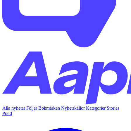
Alla nyheter
Följer
Bokmärken
Nyhetskällor
Kategorier
Stories
Podd