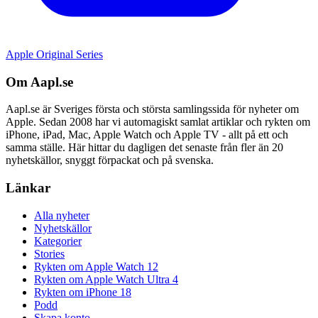
Apple Original Series
Om Aapl.se
Aapl.se är Sveriges första och största samlingssida för nyheter om
Apple. Sedan 2008 har vi automagiskt samlat artiklar och rykten om
iPhone, iPad, Mac, Apple Watch och Apple TV - allt på ett och
samma ställe. Här hittar du dagligen det senaste från fler än 20
nyhetskällor, snyggt förpackat och på svenska.
Länkar
Alla nyheter
Nyhetskällor
Kategorier
Stories
Rykten om Apple Watch 12
Rykten om Apple Watch Ultra 4
Rykten om iPhone 18
Podd
Skapa konto