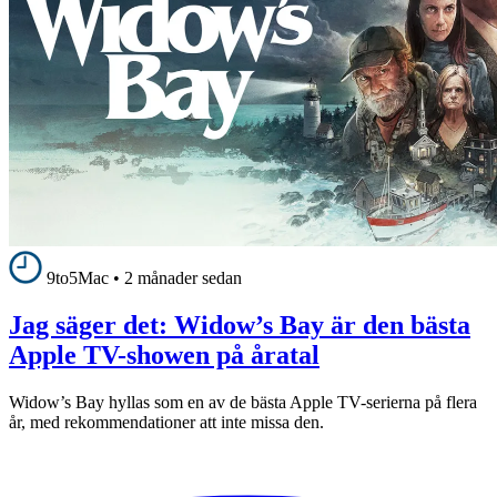
9to5Mac
•
2 månader sedan
Jag säger det: Widow’s Bay är den bästa
Apple TV-showen på åratal
Widow’s Bay hyllas som en av de bästa Apple TV-serierna på flera
år, med rekommendationer att inte missa den.