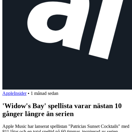
AppleInsider
•
1 månad sedan
'Widow's Bay' spellista varar nästan 10
gånger längre än serien
Apple Music har lanserat spellistan "Patricias Sunset Cocktails" med
811 låtar och en total speltid på 60 timmar, inspirerad av serien