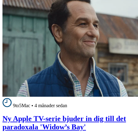
9to5Mac
•
4 månader sedan
Ny Apple TV-serie bjuder in dig till det
paradoxala 'Widow’s Bay'