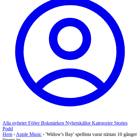
Alla nyheter
Följer
Bokmärken
Nyhetskällor
Kategorier
Stories
Podd
Hem
›
Apple Music
›
'Widow's Bay' spellista varar nästan 10 gånger
längre än ...