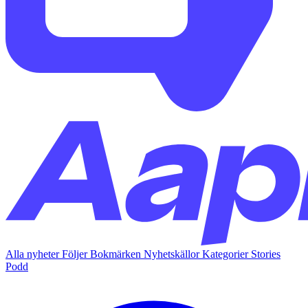
Alla nyheter
Följer
Bokmärken
Nyhetskällor
Kategorier
Stories
Podd