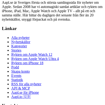
Aapl.se är Sveriges första och största samlingssida för nyheter om
Apple. Sedan 2008 har vi automagiskt samlat artiklar och rykten om
iPhone, iPad, Mac, Apple Watch och Apple TV - allt på ett och
samma ställe. Här hittar du dagligen det senaste från fler än 20
nyhetskällor, snyggt förpackat och på svenska.
Länkar
Alla nyheter
Nyhetskällor
Kategorier
Stories
Rykten om Apple Watch 12
Rykten om Apple Watch Ultra 4
Rykten om iPhone 18
Podd
Skapa konto
Events
Statistik
RSS för alla nyheter
API & MCP
Aapl.se för iPhone
Aapl.io 🇬🇧