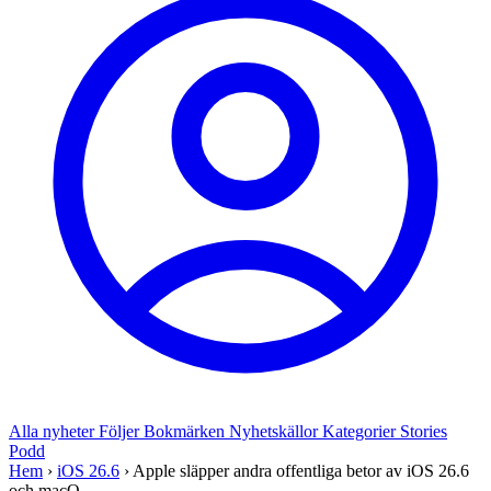
Alla nyheter
Följer
Bokmärken
Nyhetskällor
Kategorier
Stories
Podd
Hem
›
iOS 26.6
›
Apple släpper andra offentliga betor av iOS 26.6
och macO...