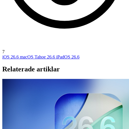
7
iOS 26.6
macOS Tahoe 26.6
iPadOS 26.6
Relaterade artiklar