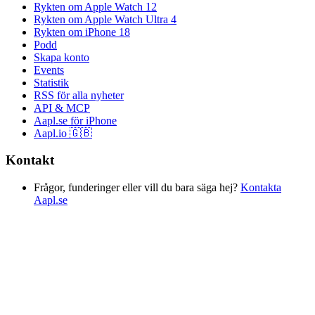
Rykten om Apple Watch 12
Rykten om Apple Watch Ultra 4
Rykten om iPhone 18
Podd
Skapa konto
Events
Statistik
RSS för alla nyheter
API & MCP
Aapl.se för iPhone
Aapl.io 🇬🇧
Kontakt
Frågor, funderinger eller vill du bara säga hej?
Kontakta
Aapl.se