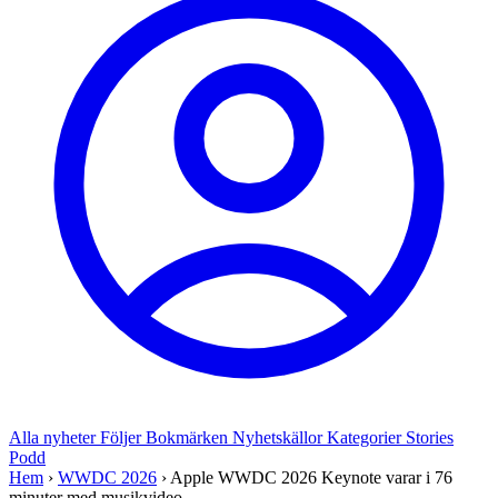
Alla nyheter
Följer
Bokmärken
Nyhetskällor
Kategorier
Stories
Podd
Hem
›
WWDC 2026
›
Apple WWDC 2026 Keynote varar i 76
minuter med musikvideo...