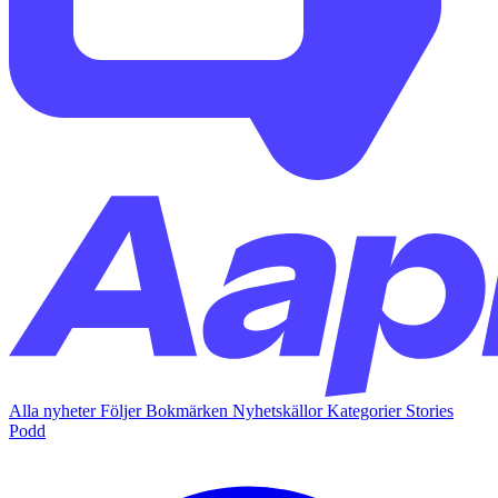
Alla nyheter
Följer
Bokmärken
Nyhetskällor
Kategorier
Stories
Podd