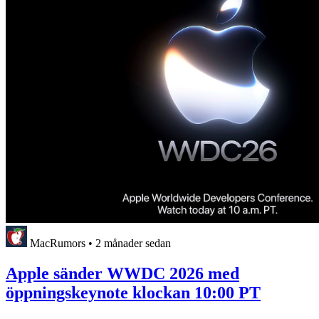
MacRumors
•
2 månader sedan
Apple sänder WWDC 2026 med
öppningskeynote klockan 10:00 PT