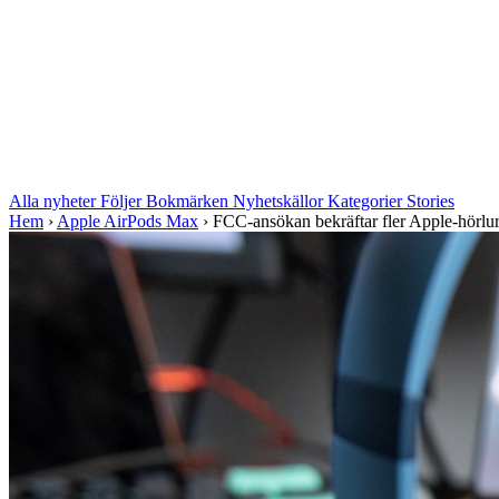
Alla nyheter
Följer
Bokmärken
Nyhetskällor
Kategorier
Stories
Hem
›
Apple AirPods Max
›
FCC-ansökan bekräftar fler Apple-hörlur