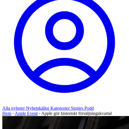
Alla nyheter
Nyhetskällor
Kategorier
Stories
Podd
Hem
›
Apple Event
›
Apple gör historiskt försäljningskvartal