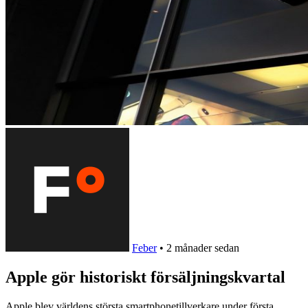
Feber
•
2 månader sedan
Apple gör historiskt försäljningskvartal
Apple blev världens största smartphonetillverkare under första