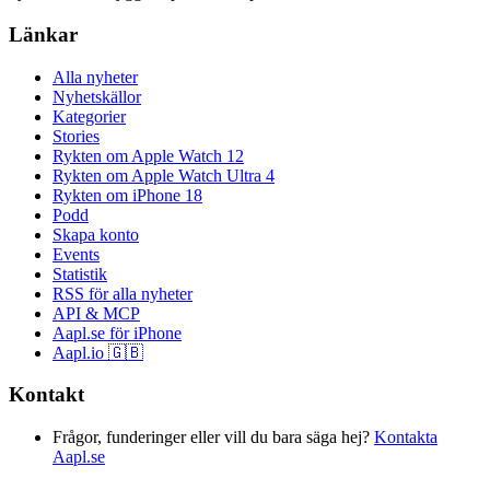
Länkar
Alla nyheter
Nyhetskällor
Kategorier
Stories
Rykten om Apple Watch 12
Rykten om Apple Watch Ultra 4
Rykten om iPhone 18
Podd
Skapa konto
Events
Statistik
RSS för alla nyheter
API & MCP
Aapl.se för iPhone
Aapl.io 🇬🇧
Kontakt
Frågor, funderinger eller vill du bara säga hej?
Kontakta
Aapl.se