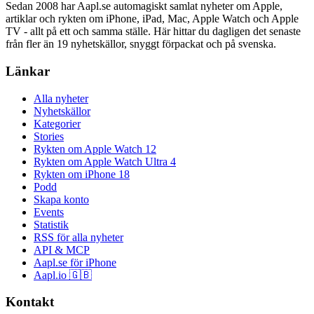
Sedan 2008 har Aapl.se automagiskt samlat nyheter om Apple,
artiklar och rykten om iPhone, iPad, Mac, Apple Watch och Apple
TV - allt på ett och samma ställe. Här hittar du dagligen det senaste
från fler än 19 nyhetskällor, snyggt förpackat och på svenska.
Länkar
Alla nyheter
Nyhetskällor
Kategorier
Stories
Rykten om Apple Watch 12
Rykten om Apple Watch Ultra 4
Rykten om iPhone 18
Podd
Skapa konto
Events
Statistik
RSS för alla nyheter
API & MCP
Aapl.se för iPhone
Aapl.io 🇬🇧
Kontakt