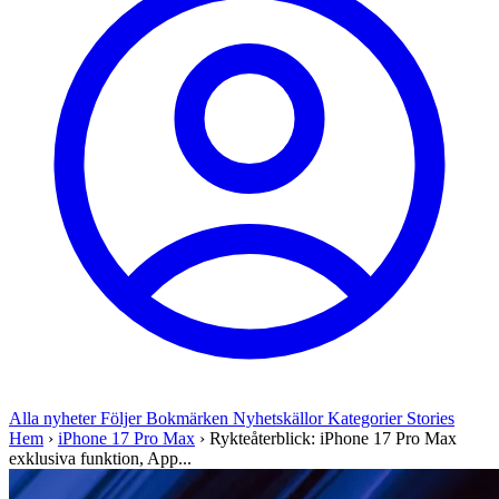
Alla nyheter
Följer
Bokmärken
Nyhetskällor
Kategorier
Stories
Hem
›
iPhone 17 Pro Max
›
Rykteåterblick: iPhone 17 Pro Max
exklusiva funktion, App...