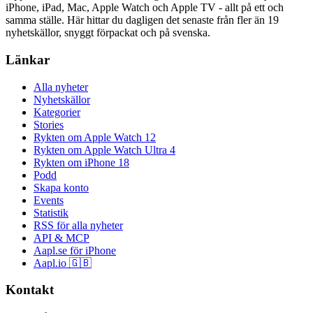
iPhone, iPad, Mac, Apple Watch och Apple TV - allt på ett och
samma ställe. Här hittar du dagligen det senaste från fler än 19
nyhetskällor, snyggt förpackat och på svenska.
Länkar
Alla nyheter
Nyhetskällor
Kategorier
Stories
Rykten om Apple Watch 12
Rykten om Apple Watch Ultra 4
Rykten om iPhone 18
Podd
Skapa konto
Events
Statistik
RSS för alla nyheter
API & MCP
Aapl.se för iPhone
Aapl.io 🇬🇧
Kontakt