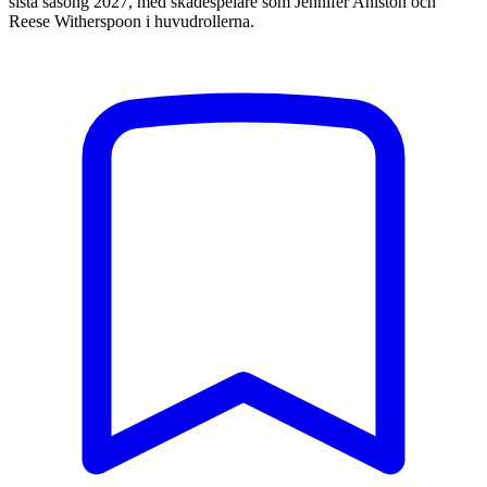
sista säsong 2027, med skådespelare som Jennifer Aniston och
Reese Witherspoon i huvudrollerna.