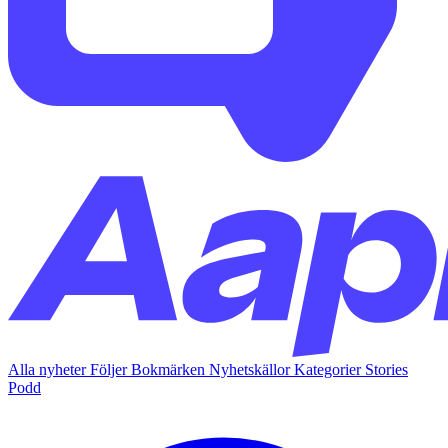
Alla nyheter
Följer
Bokmärken
Nyhetskällor
Kategorier
Stories
Podd