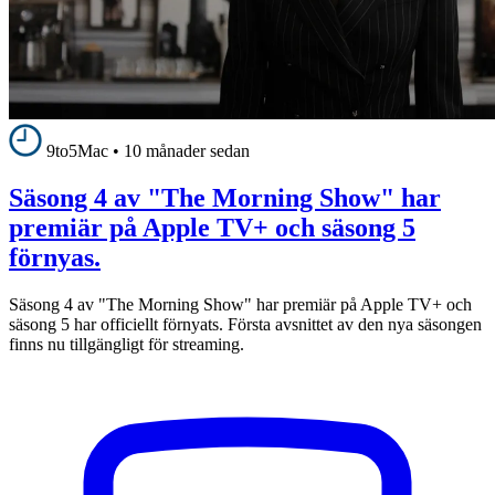
9to5Mac
•
10 månader sedan
Säsong 4 av "The Morning Show" har
premiär på Apple TV+ och säsong 5
förnyas.
Säsong 4 av "The Morning Show" har premiär på Apple TV+ och
säsong 5 har officiellt förnyats. Första avsnittet av den nya säsongen
finns nu tillgängligt för streaming.