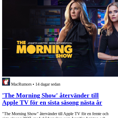
MacRumors
•
14 dagar sedan
'The Morning Show' återvänder till
Apple TV för en sista säsong nästa år
"The Morning Show" återvänder till Apple TV för en femte och