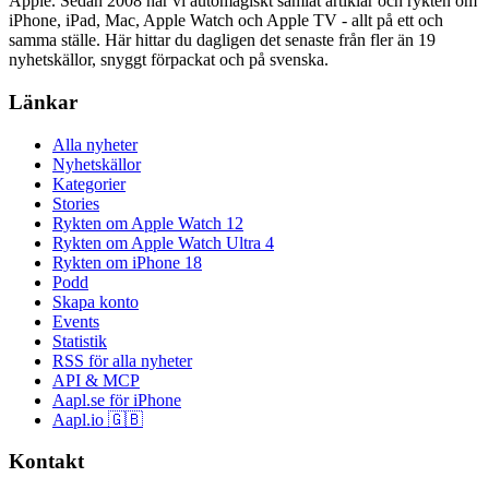
Apple. Sedan 2008 har vi automagiskt samlat artiklar och rykten om
iPhone, iPad, Mac, Apple Watch och Apple TV - allt på ett och
samma ställe. Här hittar du dagligen det senaste från fler än 19
nyhetskällor, snyggt förpackat och på svenska.
Länkar
Alla nyheter
Nyhetskällor
Kategorier
Stories
Rykten om Apple Watch 12
Rykten om Apple Watch Ultra 4
Rykten om iPhone 18
Podd
Skapa konto
Events
Statistik
RSS för alla nyheter
API & MCP
Aapl.se för iPhone
Aapl.io 🇬🇧
Kontakt