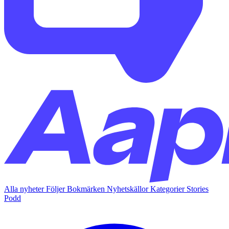
Alla nyheter
Följer
Bokmärken
Nyhetskällor
Kategorier
Stories
Podd