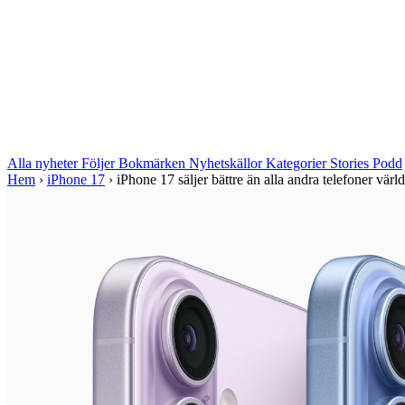
Alla nyheter
Följer
Bokmärken
Nyhetskällor
Kategorier
Stories
Podd
Hem
›
iPhone 17
›
iPhone 17 säljer bättre än alla andra telefoner värld