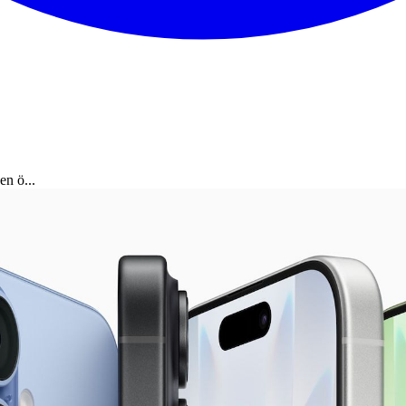
en ö...