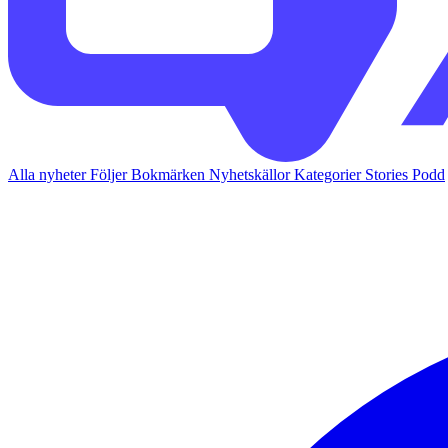
Alla nyheter
Följer
Bokmärken
Nyhetskällor
Kategorier
Stories
Podd