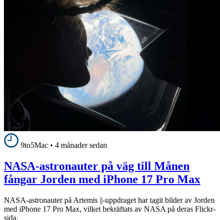
9to5Mac
•
4 månader sedan
NASA-astronauter på väg till Månen
fångar Jorden med iPhone 17 Pro Max
NASA-astronauter på Artemis ||-uppdraget har tagit bilder av Jorden
med iPhone 17 Pro Max, vilket bekräftats av NASA på deras Flickr-
sida.