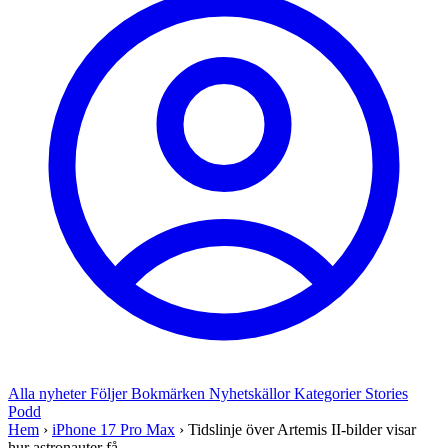
Alla nyheter
Följer
Bokmärken
Nyhetskällor
Kategorier
Stories
Podd
Hem
›
iPhone 17 Pro Max
›
Tidslinje över Artemis II-bilder visar
hur astronauter få...