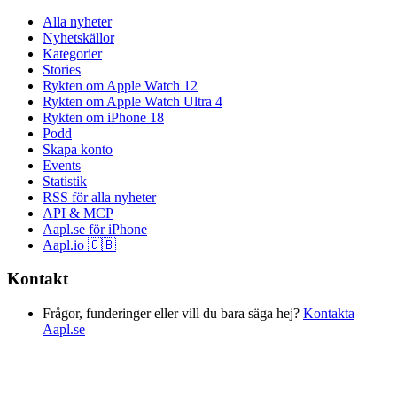
Alla nyheter
Nyhetskällor
Kategorier
Stories
Rykten om Apple Watch 12
Rykten om Apple Watch Ultra 4
Rykten om iPhone 18
Podd
Skapa konto
Events
Statistik
RSS för alla nyheter
API & MCP
Aapl.se för iPhone
Aapl.io 🇬🇧
Kontakt
Frågor, funderinger eller vill du bara säga hej?
Kontakta
Aapl.se