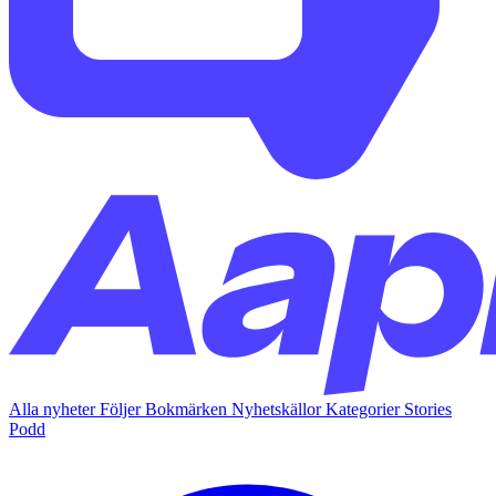
Alla nyheter
Följer
Bokmärken
Nyhetskällor
Kategorier
Stories
Podd