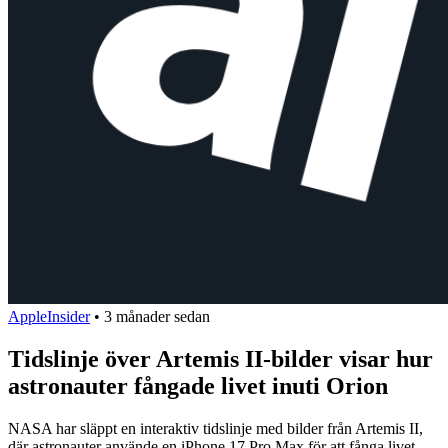
AppleInsider
•
3 månader sedan
Tidslinje över Artemis II-bilder visar hur
astronauter fångade livet inuti Orion
NASA har släppt en interaktiv tidslinje med bilder från Artemis II,
där astronauter använde en iPhone 17 Pro Max för att fånga livet