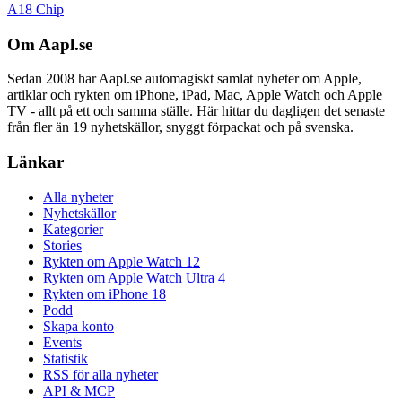
A18 Chip
Om Aapl.se
Sedan 2008 har Aapl.se automagiskt samlat nyheter om Apple,
artiklar och rykten om iPhone, iPad, Mac, Apple Watch och Apple
TV - allt på ett och samma ställe. Här hittar du dagligen det senaste
från fler än 19 nyhetskällor, snyggt förpackat och på svenska.
Länkar
Alla nyheter
Nyhetskällor
Kategorier
Stories
Rykten om Apple Watch 12
Rykten om Apple Watch Ultra 4
Rykten om iPhone 18
Podd
Skapa konto
Events
Statistik
RSS för alla nyheter
API & MCP