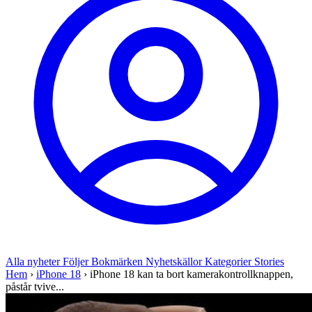
Alla nyheter
Följer
Bokmärken
Nyhetskällor
Kategorier
Stories
Hem
›
iPhone 18
›
iPhone 18 kan ta bort kamerakontrollknappen,
påstår tvive...