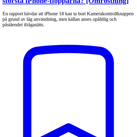
största iPhone-flopparna? [Omröstning]
En rapport hävdar att iPhone 18 kan ta bort Kamerakontrollknappen
på grund av låg användning, men källan anses opålitlig och
påståendet ifrågasätts.