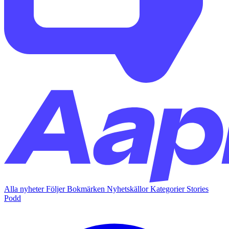
Alla nyheter
Följer
Bokmärken
Nyhetskällor
Kategorier
Stories
Podd