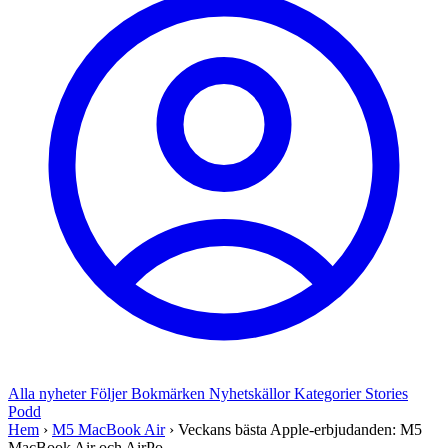
Alla nyheter
Följer
Bokmärken
Nyhetskällor
Kategorier
Stories
Podd
Hem
›
M5 MacBook Air
›
Veckans bästa Apple-erbjudanden: M5
MacBook Air och AirPo...