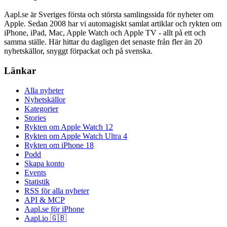
Aapl.se är Sveriges första och största samlingssida för nyheter om
Apple. Sedan 2008 har vi automagiskt samlat artiklar och rykten om
iPhone, iPad, Mac, Apple Watch och Apple TV - allt på ett och
samma ställe. Här hittar du dagligen det senaste från fler än 20
nyhetskällor, snyggt förpackat och på svenska.
Länkar
Alla nyheter
Nyhetskällor
Kategorier
Stories
Rykten om Apple Watch 12
Rykten om Apple Watch Ultra 4
Rykten om iPhone 18
Podd
Skapa konto
Events
Statistik
RSS för alla nyheter
API & MCP
Aapl.se för iPhone
Aapl.io 🇬🇧