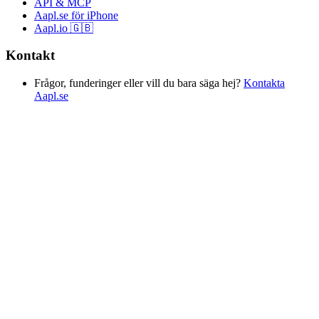
API & MCP
Aapl.se för iPhone
Aapl.io 🇬🇧
Kontakt
Frågor, funderinger eller vill du bara säga hej?
Kontakta
Aapl.se