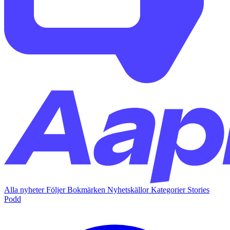
Alla nyheter
Följer
Bokmärken
Nyhetskällor
Kategorier
Stories
Podd