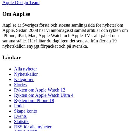
Apple Design Team
Om Aapl.se
Aapl.se är Sveriges första och största samlingssida för nyheter om
Apple. Sedan 2008 har vi automagiskt samlat artiklar och rykten om
iPhone, iPad, Mac, Apple Watch och Apple TV - allt på ett och
samma ställe. Här hittar du dagligen det senaste från fler än 19
nyhetskällor, snyggt förpackat och på svenska.
Länkar
Alla nyheter
Nyhetskällor
Kategorier
Stories
Rykten om Apple Watch 12
Rykten om Apple Watch Ultra 4
Rykten om iPhone 18
Podd
Skapa konto
Events
Statistik
RSS för alla nyheter