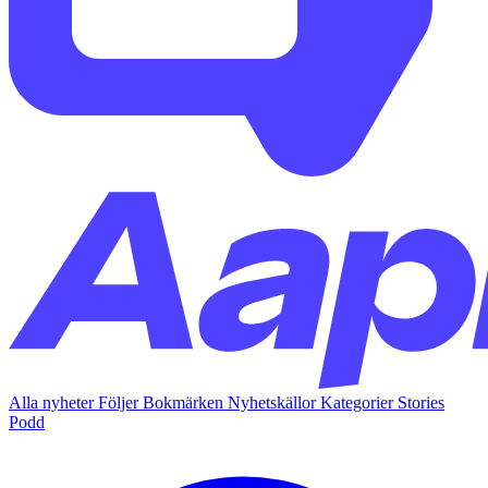
Alla nyheter
Följer
Bokmärken
Nyhetskällor
Kategorier
Stories
Podd