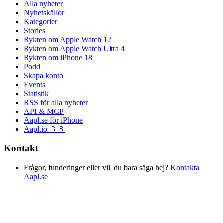
Alla nyheter
Nyhetskällor
Kategorier
Stories
Rykten om Apple Watch 12
Rykten om Apple Watch Ultra 4
Rykten om iPhone 18
Podd
Skapa konto
Events
Statistik
RSS för alla nyheter
API & MCP
Aapl.se för iPhone
Aapl.io 🇬🇧
Kontakt
Frågor, funderinger eller vill du bara säga hej?
Kontakta
Aapl.se