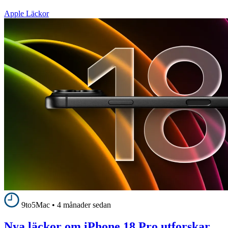
Apple Läckor
9to5Mac
•
4 månader sedan
Nya läckor om iPhone 18 Pro utforskar