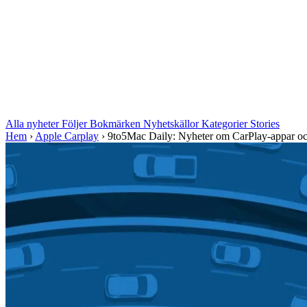
Alla nyheter
Följer
Bokmärken
Nyhetskällor
Kategorier
Stories
Hem
›
Apple Carplay
›
9to5Mac Daily: Nyheter om CarPlay-appar och