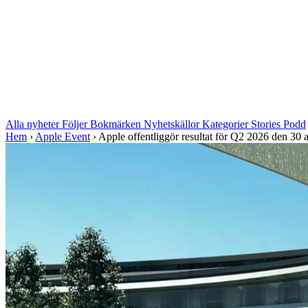
Alla nyheter
Följer
Bokmärken
Nyhetskällor
Kategorier
Stories
Podd
Hem
›
Apple Event
›
Apple offentliggör resultat för Q2 2026 den 30 a