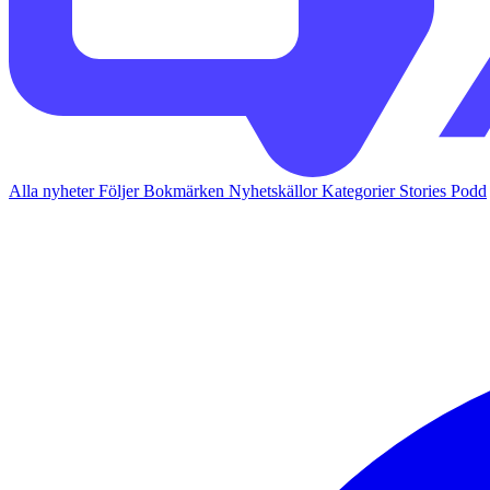
Alla nyheter
Följer
Bokmärken
Nyhetskällor
Kategorier
Stories
Podd