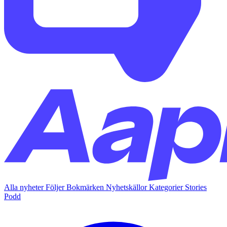
Alla nyheter
Följer
Bokmärken
Nyhetskällor
Kategorier
Stories
Podd