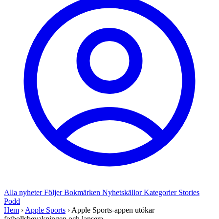
Alla nyheter
Följer
Bokmärken
Nyhetskällor
Kategorier
Stories
Podd
Hem
›
Apple Sports
›
Apple Sports-appen utökar
fotbollsbevakningen och lansera...