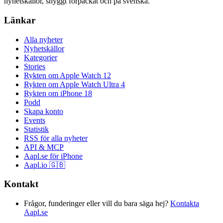
nyhetskällor, snyggt förpackat och på svenska.
Länkar
Alla nyheter
Nyhetskällor
Kategorier
Stories
Rykten om Apple Watch 12
Rykten om Apple Watch Ultra 4
Rykten om iPhone 18
Podd
Skapa konto
Events
Statistik
RSS för alla nyheter
API & MCP
Aapl.se för iPhone
Aapl.io 🇬🇧
Kontakt
Frågor, funderinger eller vill du bara säga hej?
Kontakta
Aapl.se