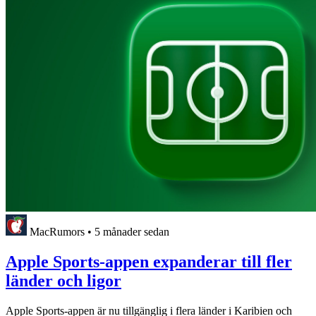
MacRumors
•
5 månader sedan
Apple Sports-appen expanderar till fler
länder och ligor
Apple Sports-appen är nu tillgänglig i flera länder i Karibien och