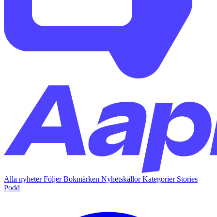
Alla nyheter
Följer
Bokmärken
Nyhetskällor
Kategorier
Stories
Podd