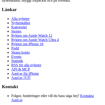
nyhetskällor, snyggt förpackat och på svenska.
Länkar
Alla nyheter
Nyhetskällor
Kategorier
Stories
Rykten om Apple Watch 12
Rykten om Apple Watch Ultra 4
Rykten om iPhone 18
Podd
Skapa konto
Events
Statistik
RSS för alla nyheter
API & MCP
Aapl.se för iPhone
Aapl.io 🇬🇧
Kontakt
Frågor, funderinger eller vill du bara säga hej?
Kontakta
Aapl.se