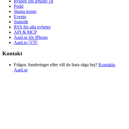
Rykten om iPhone 18
Podd
Skapa konto
Events
Statistik
RSS för alla nyheter
API & MCP
Aapl.se för iPhone
Aapl.io 🇬🇧
Kontakt
Frågor, funderinger eller vill du bara säga hej?
Kontakta
Aapl.se