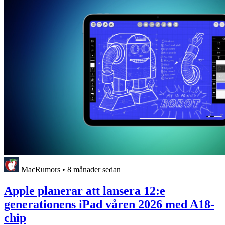
MacRumors
•
8 månader sedan
Apple planerar att lansera 12:e
generationens iPad våren 2026 med A18-
chip