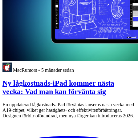
MacRumors
•
5 månader sedan
Ny lågkostnads-iPad kommer nästa
vecka: Vad man kan förvänta sig
En uppdaterad lågkostnads-iPad förväntas lanseras nästa vecka med
A19-chipet, vilket ger hastighets- och effektivitetförbättringar.
Designen förblir oförändrad, men nya färger kan introduceras 2026.