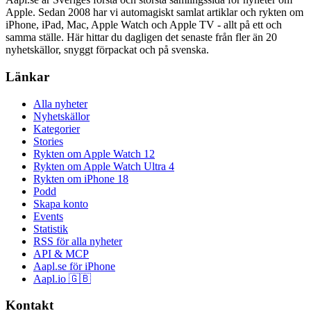
Apple. Sedan 2008 har vi automagiskt samlat artiklar och rykten om
iPhone, iPad, Mac, Apple Watch och Apple TV - allt på ett och
samma ställe. Här hittar du dagligen det senaste från fler än 20
nyhetskällor, snyggt förpackat och på svenska.
Länkar
Alla nyheter
Nyhetskällor
Kategorier
Stories
Rykten om Apple Watch 12
Rykten om Apple Watch Ultra 4
Rykten om iPhone 18
Podd
Skapa konto
Events
Statistik
RSS för alla nyheter
API & MCP
Aapl.se för iPhone
Aapl.io 🇬🇧
Kontakt