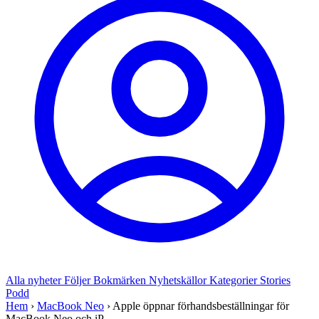
Alla nyheter
Följer
Bokmärken
Nyhetskällor
Kategorier
Stories
Podd
Hem
›
MacBook Neo
›
Apple öppnar förhandsbeställningar för
MacBook Neo och iP...