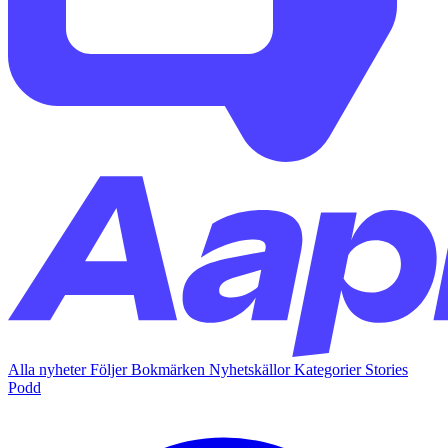
Alla nyheter
Följer
Bokmärken
Nyhetskällor
Kategorier
Stories
Podd