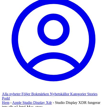
Alla nyheter
Följer
Bokmärken
Nyhetskällor
Kategorier
Stories
Podd
Hem
›
Apple Studio Display Xdr
›
Studio Display XDR fungerar
inte alls på Intel-Mac, stora...