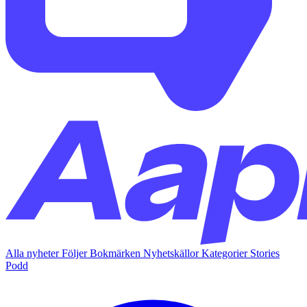
Alla nyheter
Följer
Bokmärken
Nyhetskällor
Kategorier
Stories
Podd