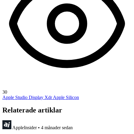
30
Apple Studio Display Xdr
Apple Silicon
Relaterade artiklar
AppleInsider
•
4 månader sedan