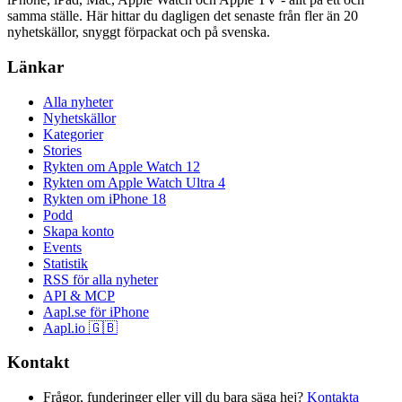
samma ställe. Här hittar du dagligen det senaste från fler än 20
nyhetskällor, snyggt förpackat och på svenska.
Länkar
Alla nyheter
Nyhetskällor
Kategorier
Stories
Rykten om Apple Watch 12
Rykten om Apple Watch Ultra 4
Rykten om iPhone 18
Podd
Skapa konto
Events
Statistik
RSS för alla nyheter
API & MCP
Aapl.se för iPhone
Aapl.io 🇬🇧
Kontakt
Frågor, funderinger eller vill du bara säga hej?
Kontakta