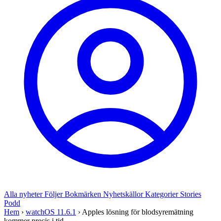
Alla nyheter
Följer
Bokmärken
Nyhetskällor
Kategorier
Stories
Podd
Hem
›
watchOS 11.6.1
›
Apples lösning för blodsyremätning
kommer precis i tid