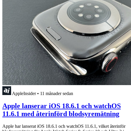
AppleInsider
•
11 månader sedan
Apple lanserar iOS 18.6.1 och watchOS
11.6.1 med återinförd blodsyremätning
Apple har lanserat iOS 18.6.1 och watchOS 11.6.1, vilket återinför