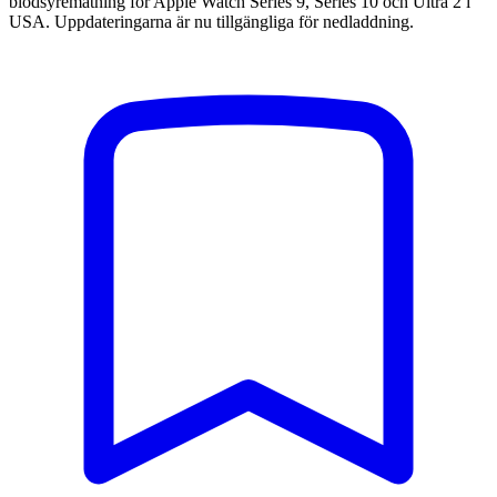
blodsyremätning för Apple Watch Series 9, Series 10 och Ultra 2 i
USA. Uppdateringarna är nu tillgängliga för nedladdning.