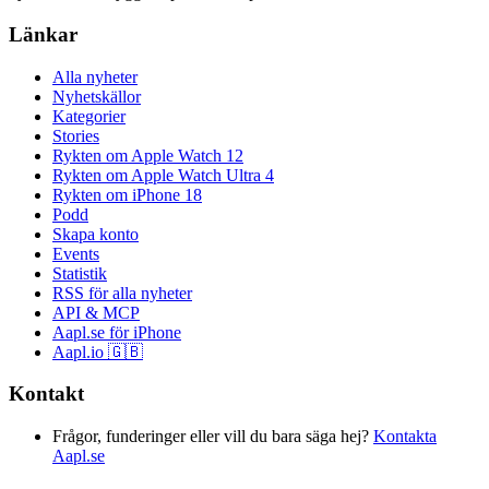
Länkar
Alla nyheter
Nyhetskällor
Kategorier
Stories
Rykten om Apple Watch 12
Rykten om Apple Watch Ultra 4
Rykten om iPhone 18
Podd
Skapa konto
Events
Statistik
RSS för alla nyheter
API & MCP
Aapl.se för iPhone
Aapl.io 🇬🇧
Kontakt
Frågor, funderinger eller vill du bara säga hej?
Kontakta
Aapl.se