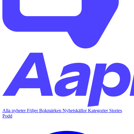
Alla nyheter
Följer
Bokmärken
Nyhetskällor
Kategorier
Stories
Podd