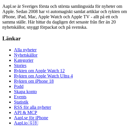
Aapl.se är Sveriges första och största samlingssida för nyheter om
Apple. Sedan 2008 har vi automagiskt samlat artiklar och rykten om
iPhone, iPad, Mac, Apple Watch och Apple TV - allt på ett och
samma ställe. Här hittar du dagligen det senaste från fler än 20
nyhetskällor, snyggt förpackat och på svenska.
Länkar
Alla nyheter
Nyhetskällor
Kategorier
Stories
Rykten om Apple Watch 12
Rykten om Apple Watch Ultra 4
Rykten om iPhone 18
Podd
Skapa konto
Events
Statistik
RSS för alla nyheter
API & MCP
Aapl.se för iPhone
Aapl.io 🇬🇧