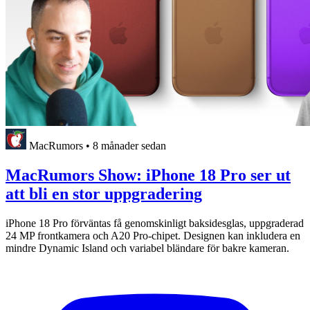
MacRumors
•
8 månader sedan
MacRumors Show: iPhone 18 Pro ser ut
att bli en stor uppgradering
iPhone 18 Pro förväntas få genomskinligt baksidesglas, uppgraderad
24 MP frontkamera och A20 Pro-chipet. Designen kan inkludera en
mindre Dynamic Island och variabel bländare för bakre kameran.