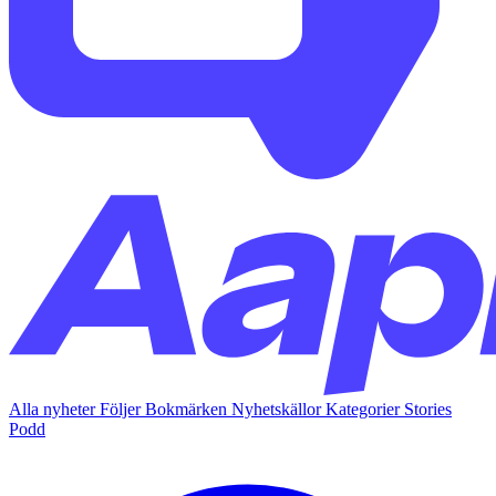
Alla nyheter
Följer
Bokmärken
Nyhetskällor
Kategorier
Stories
Podd