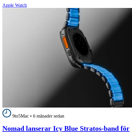
Apple Watch
9to5Mac
•
6 månader sedan
Nomad lanserar Icy Blue Stratos-band för