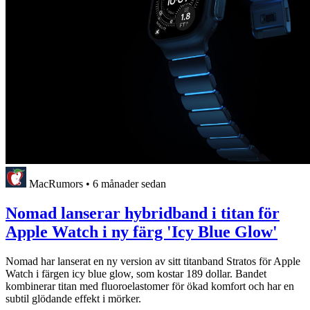
MacRumors
•
6 månader sedan
Nomad lanserar hybridband i titan för
Apple Watch i ny färg 'Icy Blue Glow'
Nomad har lanserat en ny version av sitt titanband Stratos för Apple
Watch i färgen icy blue glow, som kostar 189 dollar. Bandet
kombinerar titan med fluoroelastomer för ökad komfort och har en
subtil glödande effekt i mörker.