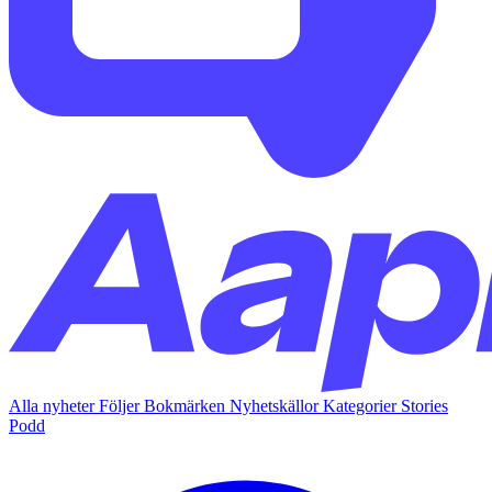
Alla nyheter
Följer
Bokmärken
Nyhetskällor
Kategorier
Stories
Podd