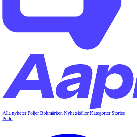
Alla nyheter
Följer
Bokmärken
Nyhetskällor
Kategorier
Stories
Podd