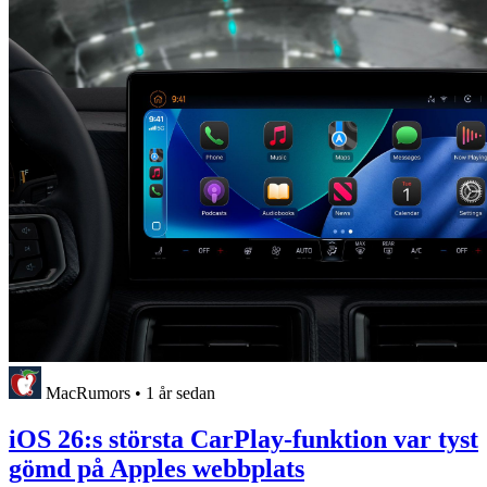
MacRumors
•
1 år sedan
iOS 26:s största CarPlay-funktion var tyst
gömd på Apples webbplats