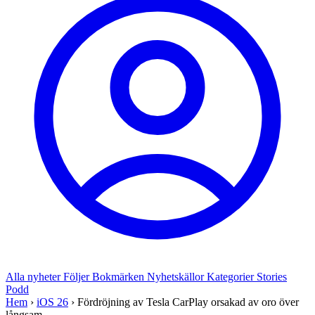
Alla nyheter
Följer
Bokmärken
Nyhetskällor
Kategorier
Stories
Podd
Hem
›
iOS 26
›
Fördröjning av Tesla CarPlay orsakad av oro över
långsam ...