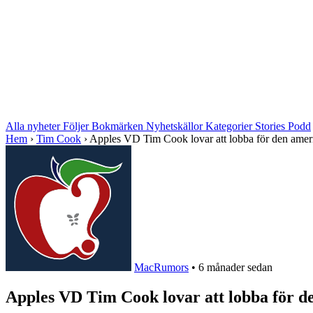
Alla nyheter
Följer
Bokmärken
Nyhetskällor
Kategorier
Stories
Podd
Hem
›
Tim Cook
›
Apples VD Tim Cook lovar att lobba för den ameri
MacRumors
•
6 månader sedan
Apples VD Tim Cook lovar att lobba för 