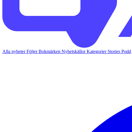
Alla nyheter
Följer
Bokmärken
Nyhetskällor
Kategorier
Stories
Podd