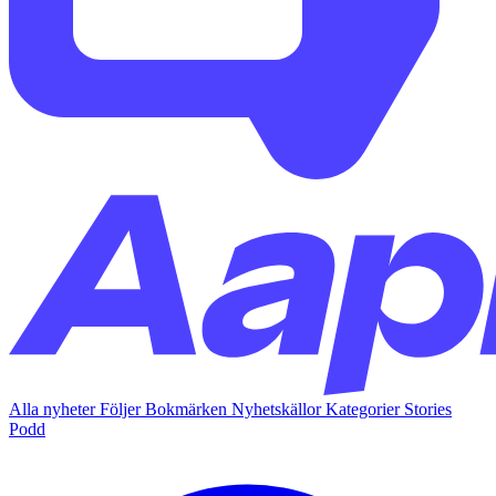
Alla nyheter
Följer
Bokmärken
Nyhetskällor
Kategorier
Stories
Podd