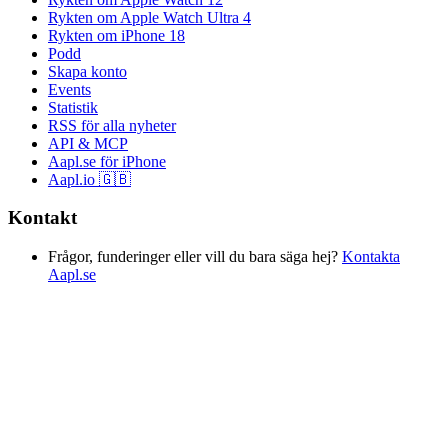
Rykten om Apple Watch Ultra 4
Rykten om iPhone 18
Podd
Skapa konto
Events
Statistik
RSS för alla nyheter
API & MCP
Aapl.se för iPhone
Aapl.io 🇬🇧
Kontakt
Frågor, funderinger eller vill du bara säga hej?
Kontakta
Aapl.se