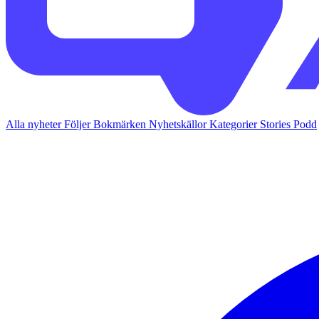
Alla nyheter
Följer
Bokmärken
Nyhetskällor
Kategorier
Stories
Podd