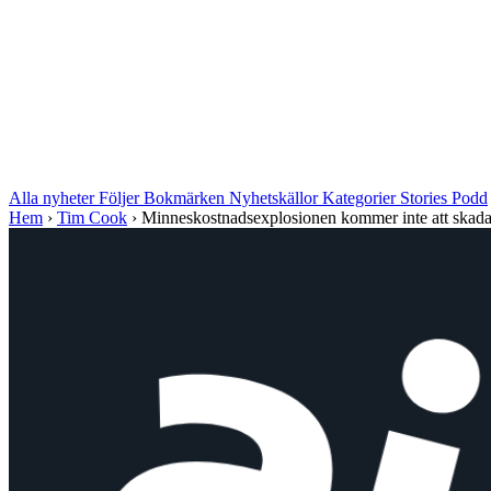
Alla nyheter
Följer
Bokmärken
Nyhetskällor
Kategorier
Stories
Podd
Hem
›
Tim Cook
›
Minneskostnadsexplosionen kommer inte att skada 