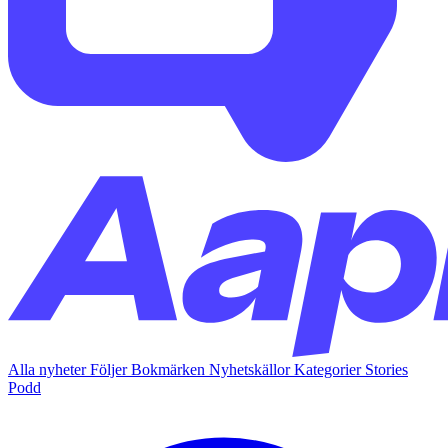
Alla nyheter
Följer
Bokmärken
Nyhetskällor
Kategorier
Stories
Podd