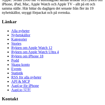
iPhone, iPad, Mac, Apple Watch och Apple TV - allt på ett och
samma ställe. Här hittar du dagligen det senaste från fler än 19
nyhetskällor, snyggt förpackat och på svenska.
Länkar
Alla nyheter
Nyhetskällor
Kategorier
Stories
Rykten om Apple Watch 12
Rykten om Apple Watch Ultra 4
Rykten om iPhone 18
Podd
Skapa konto
Events
Statistik
RSS för alla nyheter
API & MCP
Aapl.se för iPhone
Aapl.io 🇬🇧
Kontakt