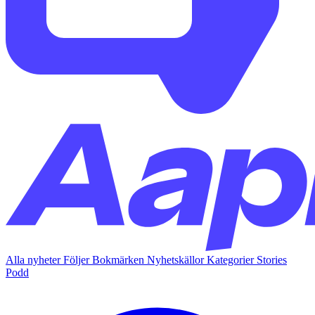
Alla nyheter
Följer
Bokmärken
Nyhetskällor
Kategorier
Stories
Podd