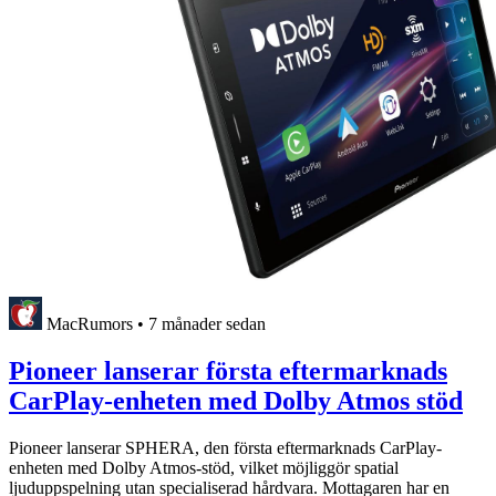
MacRumors
•
7 månader sedan
Pioneer lanserar första eftermarknads
CarPlay-enheten med Dolby Atmos stöd
Pioneer lanserar SPHERA, den första eftermarknads CarPlay-
enheten med Dolby Atmos-stöd, vilket möjliggör spatial
ljuduppspelning utan specialiserad hårdvara. Mottagaren har en