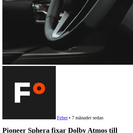
Feber
•
7 månader sedan
Pioneer Sphera fixar Dolby Atmos till