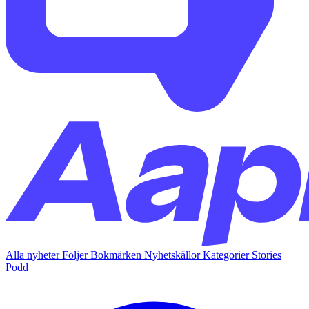
Alla nyheter
Följer
Bokmärken
Nyhetskällor
Kategorier
Stories
Podd