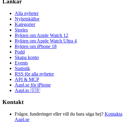
Länkar
Alla nyheter
Nyhetskällor
Kategorier
Stories
Rykten om Apple Watch 12
Rykten om Apple Watch Ultra 4
Rykten om iPhone 18
Podd
Skapa konto
Events
Statistik
RSS för alla nyheter
API & MCP
Aapl.se för iPhone
Aapl.io 🇬🇧
Kontakt
Frågor, funderinger eller vill du bara säga hej?
Kontakta
Aapl.se