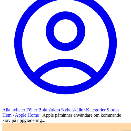
Alla nyheter
Följer
Bokmärken
Nyhetskällor
Kategorier
Stories
Hem
›
Apple Home
›
Apple påminner användare om kommande
krav på uppgradering...