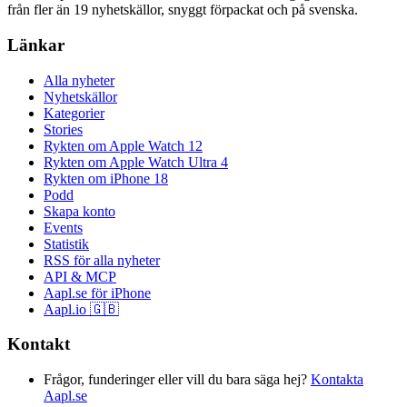
från fler än 19 nyhetskällor, snyggt förpackat och på svenska.
Länkar
Alla nyheter
Nyhetskällor
Kategorier
Stories
Rykten om Apple Watch 12
Rykten om Apple Watch Ultra 4
Rykten om iPhone 18
Podd
Skapa konto
Events
Statistik
RSS för alla nyheter
API & MCP
Aapl.se för iPhone
Aapl.io 🇬🇧
Kontakt
Frågor, funderinger eller vill du bara säga hej?
Kontakta
Aapl.se