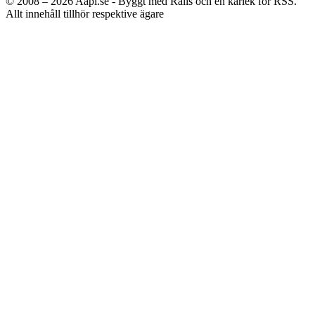
© 2008 – 2026
Aapl.se - Byggt med Rails och en kärlek för RSS.
Allt innehåll tillhör respektive ägare