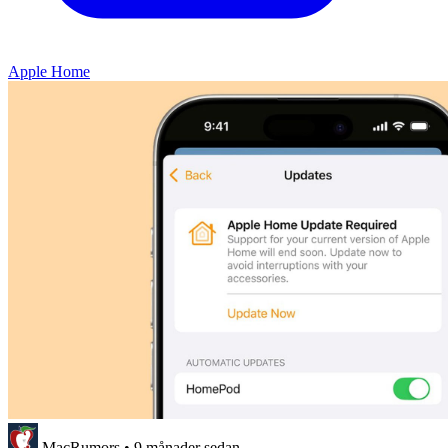
Apple Home
MacRumors
•
9 månader sedan