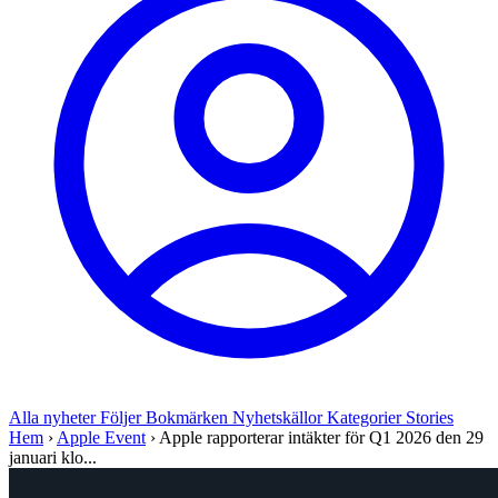
Alla nyheter
Följer
Bokmärken
Nyhetskällor
Kategorier
Stories
Hem
›
Apple Event
›
Apple rapporterar intäkter för Q1 2026 den 29
januari klo...