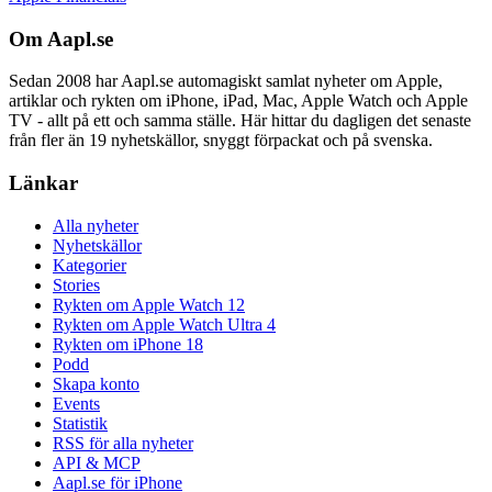
Om Aapl.se
Sedan 2008 har Aapl.se automagiskt samlat nyheter om Apple,
artiklar och rykten om iPhone, iPad, Mac, Apple Watch och Apple
TV - allt på ett och samma ställe. Här hittar du dagligen det senaste
från fler än 19 nyhetskällor, snyggt förpackat och på svenska.
Länkar
Alla nyheter
Nyhetskällor
Kategorier
Stories
Rykten om Apple Watch 12
Rykten om Apple Watch Ultra 4
Rykten om iPhone 18
Podd
Skapa konto
Events
Statistik
RSS för alla nyheter
API & MCP
Aapl.se för iPhone