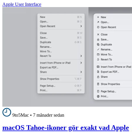
Apple User Interface
9to5Mac
•
7 månader sedan
macOS Tahoe-ikoner gör exakt vad Apple