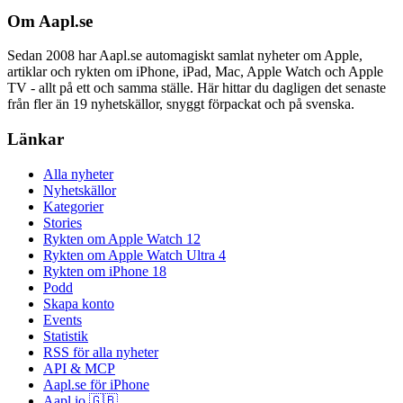
Om Aapl.se
Sedan 2008 har Aapl.se automagiskt samlat nyheter om Apple,
artiklar och rykten om iPhone, iPad, Mac, Apple Watch och Apple
TV - allt på ett och samma ställe. Här hittar du dagligen det senaste
från fler än 19 nyhetskällor, snyggt förpackat och på svenska.
Länkar
Alla nyheter
Nyhetskällor
Kategorier
Stories
Rykten om Apple Watch 12
Rykten om Apple Watch Ultra 4
Rykten om iPhone 18
Podd
Skapa konto
Events
Statistik
RSS för alla nyheter
API & MCP
Aapl.se för iPhone
Aapl.io 🇬🇧