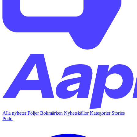
Alla nyheter
Följer
Bokmärken
Nyhetskällor
Kategorier
Stories
Podd