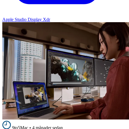
Apple Studio Display Xdr
9to5Mac
•
4 månader sedan