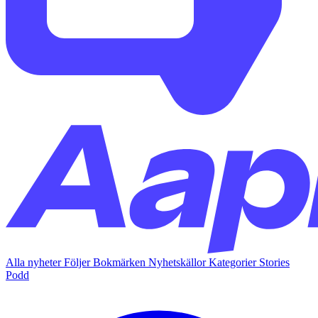
Alla nyheter
Följer
Bokmärken
Nyhetskällor
Kategorier
Stories
Podd