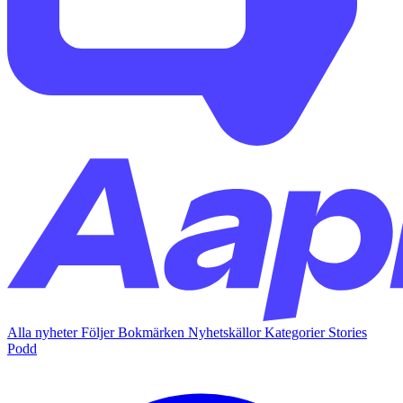
Alla nyheter
Följer
Bokmärken
Nyhetskällor
Kategorier
Stories
Podd